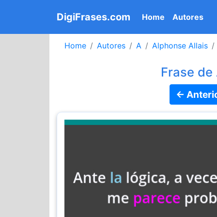
DigiFrases.com
(current)
Home
Autores
Home
Autores
A
Alphonse Allais
Frase de 
← Anteri