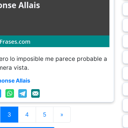
Pero lo imposible me parece probable a
mera vista.
honse Allais
3
4
5
»