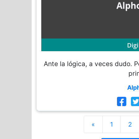
Ante la lógica, a veces dudo. 
pri
Alp
«
1
2