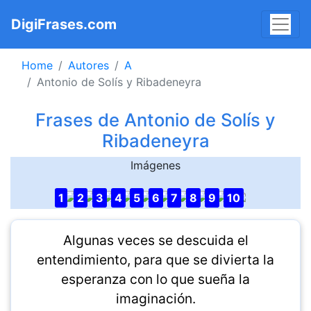
DigiFrases.com
Home
Autores
A
Antonio de Solís y Ribadeneyra
Frases de Antonio de Solís y
Ribadeneyra
Imágenes
1
2
3
4
5
6
7
8
9
10
Algunas veces se descuida el
entendimiento, para que se divierta la
esperanza con lo que sueña la
imaginación.