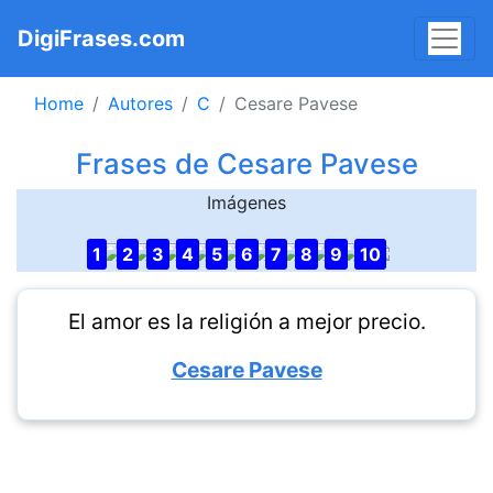
DigiFrases.com
Home
Autores
C
Cesare Pavese
Frases de Cesare Pavese
Imágenes
1
2
3
4
5
6
7
8
9
10
El amor es la religión a mejor precio.
Cesare Pavese