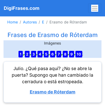
DigiFrases.com
Home
Autores
E
Erasmo de Róterdam
Frases de Erasmo de Róterdam
Imágenes
1
2
3
4
5
6
7
8
9
10
Julio. ¿Qué pasa aquí? ¿No se abre la
puerta? Supongo que han cambiado la
cerradura o está estropeada.
Erasmo de Róterdam