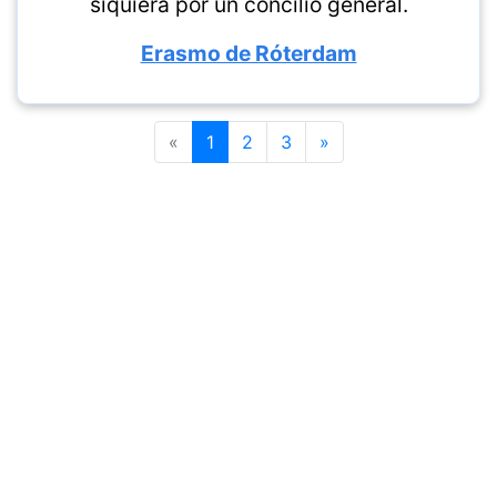
siquiera por un concilio general.
Erasmo de Róterdam
«
1
2
3
»