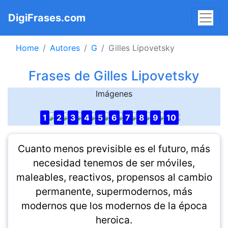
DigiFrases.com
Home
Autores
G
Gilles Lipovetsky
Frases de Gilles Lipovetsky
Imágenes
1
2
3
4
5
6
7
8
9
10
Cuanto menos previsible es el futuro, más
necesidad tenemos de ser móviles,
maleables, reactivos, propensos al cambio
permanente, supermodernos, más
modernos que los modernos de la época
heroica.