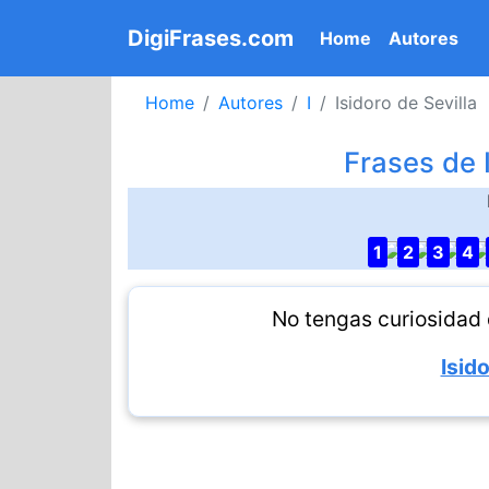
DigiFrases.com
(current)
Home
Autores
Home
Autores
I
Isidoro de Sevilla
Frases de I
1
2
3
4
No tengas curiosidad 
Isido