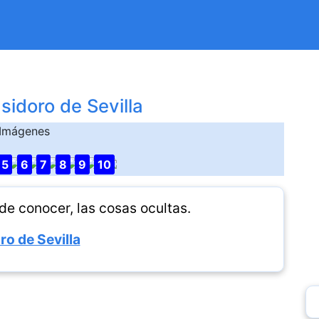
sidoro de Sevilla
Imágenes
5
6
7
8
9
10
de conocer, las cosas ocultas.
ro de Sevilla