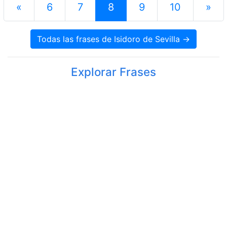
«
6
7
8
9
10
»
Todas las frases de Isidoro de Sevilla →
Explorar Frases