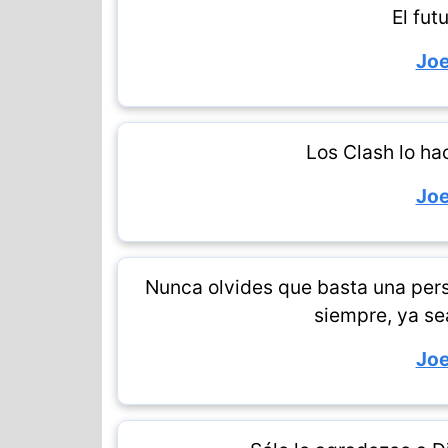
El fut
Jo
Los Clash lo h
Jo
Nunca olvides que basta una pers
siempre, ya se
Jo