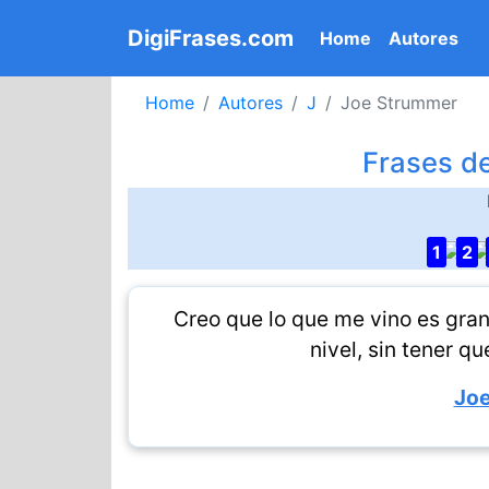
DigiFrases.com
(current)
Home
Autores
Home
Autores
J
Joe Strummer
Frases d
1
2
Creo que lo que me vino es grand
nivel, sin tener qu
Jo