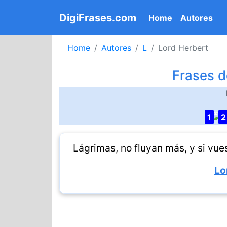
DigiFrases.com
(current)
Home
Autores
Home
Autores
L
Lord Herbert
Frases d
1
2
Lágrimas, no fluyan más, y si vues
Lo