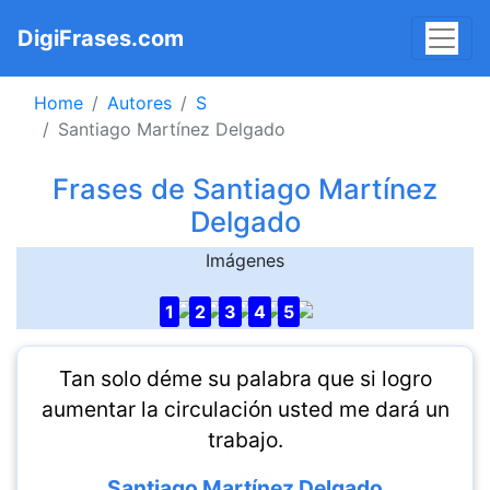
DigiFrases.com
Home
Autores
S
Santiago Martínez Delgado
Frases de Santiago Martínez
Delgado
Imágenes
1
2
3
4
5
Tan solo déme su palabra que si logro
aumentar la circulación usted me dará un
trabajo.
Santiago Martínez Delgado