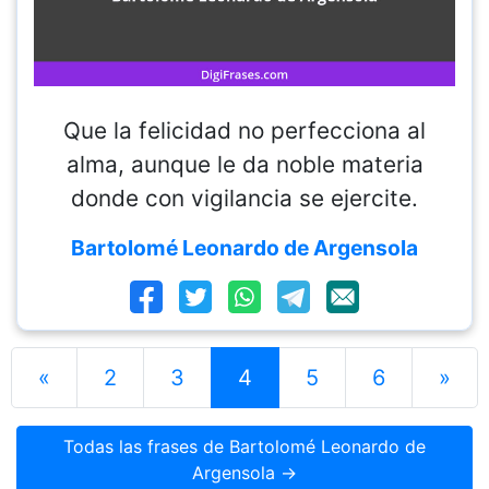
Que la felicidad no perfecciona al
alma, aunque le da noble materia
donde con vigilancia se ejercite.
Bartolomé Leonardo de Argensola
«
2
3
4
5
6
»
Todas las frases de Bartolomé Leonardo de
Argensola →