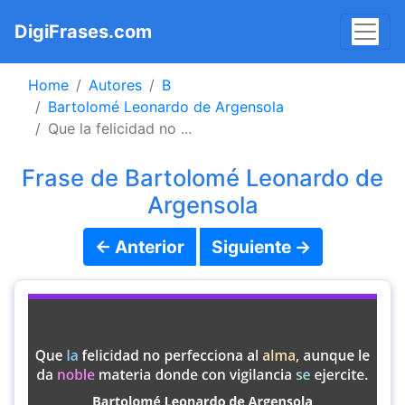
DigiFrases.com
Home
Autores
B
Bartolomé Leonardo de Argensola
Que la felicidad no ...
Frase de Bartolomé Leonardo de
Argensola
← Anterior
Siguiente →