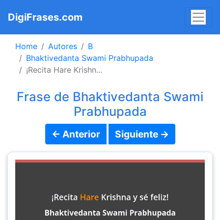
DigiFrases.com
Home
Autores
B
Bhaktivedanta Swami Prabhupada
¡Recita Hare Krishn...
Frase de Bhaktivedanta Swami
Prabhupada
← Anterior
Siguiente →