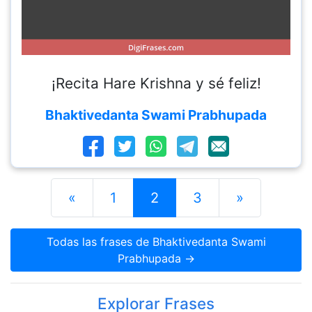
¡Recita Hare Krishna y sé feliz!
Bhaktivedanta Swami Prabhupada
«
1
2
3
»
Todas las frases de Bhaktivedanta Swami
Prabhupada →
Explorar Frases