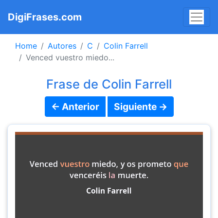
DigiFrases.com
Home
Autores
C
Colin Farrell
Venced vuestro miedo...
Frase de Colin Farrell
← Anterior
Siguiente →