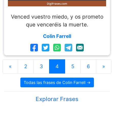
Venced vuestro miedo, y os prometo
que venceréis la muerte.
Colin Farrell
«
2
3
4
5
6
»
Todas las frases de Colin Farrell →
Explorar Frases