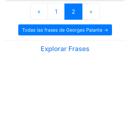
«
1
2
»
Todas las frases de Georges Palante →
Explorar Frases