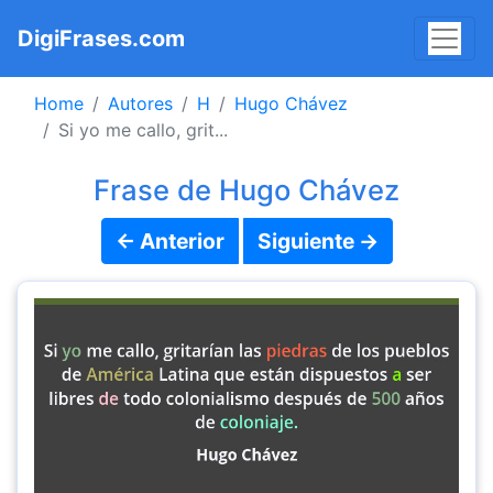
DigiFrases.com
Home
Autores
H
Hugo Chávez
Si yo me callo, grit...
Frase de Hugo Chávez
← Anterior
Siguiente →