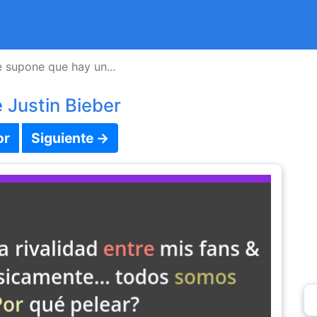
 supone que hay un...
 Justin Bieber
or
Siguiente →