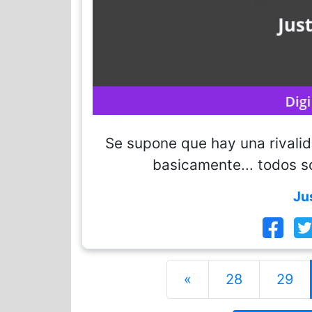
Se supone que hay una rivalid
basicamente... todos 
Ju
«
28
29