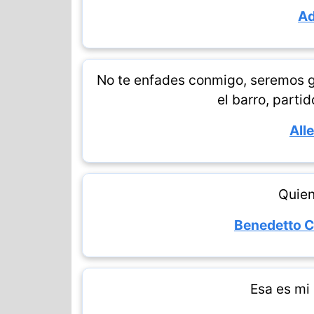
Ad
No te enfades conmigo, seremos 
el barro, parti
All
Quien
Benedetto Ca
Esa es mi