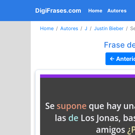
DigiFrases.com
(current)
Home
Autores
Home
Autores
J
Justin Bieber
Se
Frase de
← Anteri