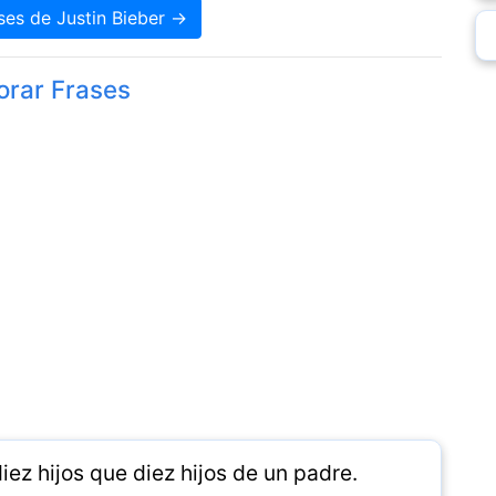
ses de Justin Bieber →
orar Frases
ez hijos que diez hijos de un padre.