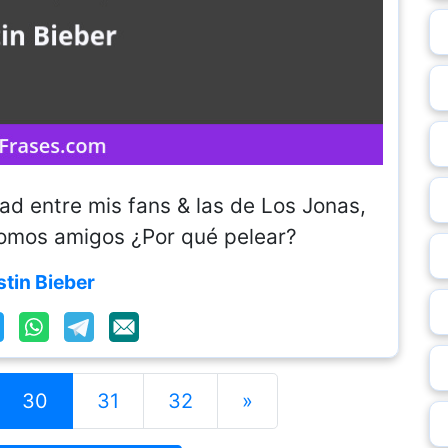
ad entre mis fans & las de Los Jonas,
somos amigos ¿Por qué pelear?
stin Bieber
30
31
32
»