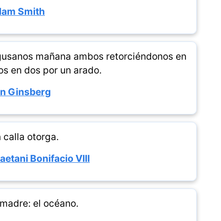
am Smith
gusanos mañana ambos retorciéndonos en
dos en dos por un arado.
en Ginsberg
 calla otorga.
etani Bonifacio VIII
 madre: el océano.