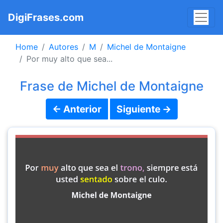
DigiFrases.com
Home
Autores
M
Michel de Montaigne
Por muy alto que sea...
Frase de Michel de Montaigne
← Anterior
Siguiente →