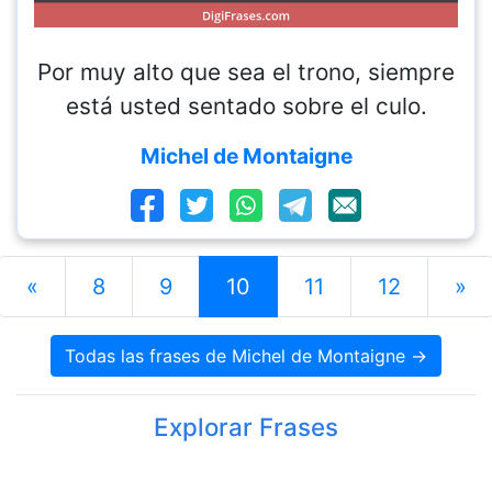
Por muy alto que sea el trono, siempre
está usted sentado sobre el culo.
Michel de Montaigne
«
8
9
10
11
12
»
Todas las frases de Michel de Montaigne →
Explorar Frases