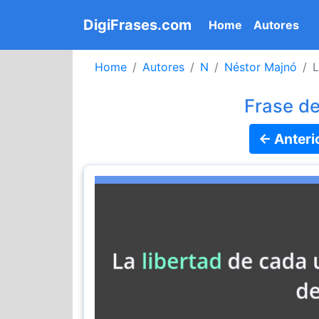
DigiFrases.com
(current)
Home
Autores
Home
Autores
N
Néstor Majnó
L
Frase d
← Anteri