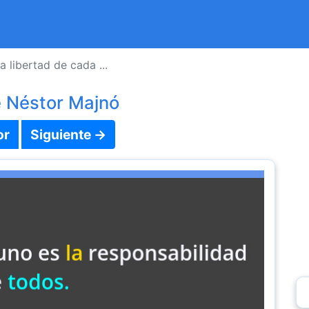
a libertad de cada ...
e Néstor Majnó
or
Siguiente →