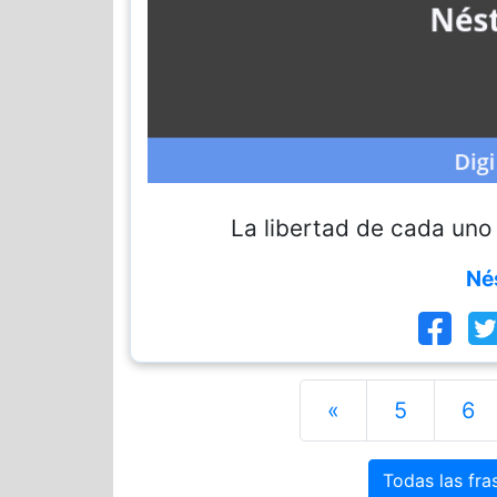
La libertad de cada uno 
Né
«
5
6
Todas las fr