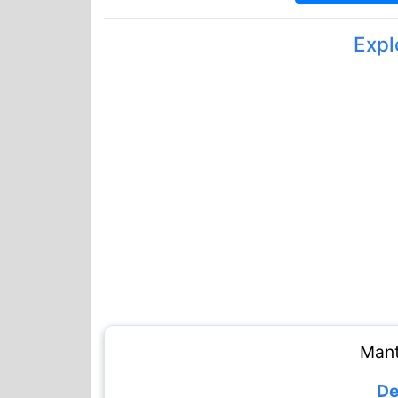
Expl
Mant
De