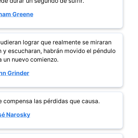
de durar un segundo de sufrir.
ham Greene
 pudieran lograr que realmente se miraran
an y escucharan, habrán movido el péndulo
 a un nuevo comienzo.
hn Grinder
ue compensa las pérdidas que causa.
sé Narosky