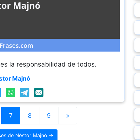
es la responsabilidad de todos.
stor Majnó
7
8
9
»
ases de Néstor Majnó →