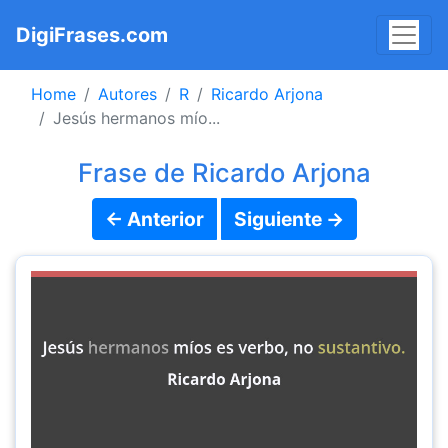
DigiFrases.com
Home
Autores
R
Ricardo Arjona
Jesús hermanos mío...
Frase de Ricardo Arjona
← Anterior
Siguiente →