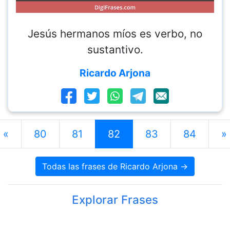
Jesús hermanos míos es verbo, no
sustantivo.
Ricardo Arjona
«
80
81
82
83
84
»
Todas las frases de Ricardo Arjona →
Explorar Frases