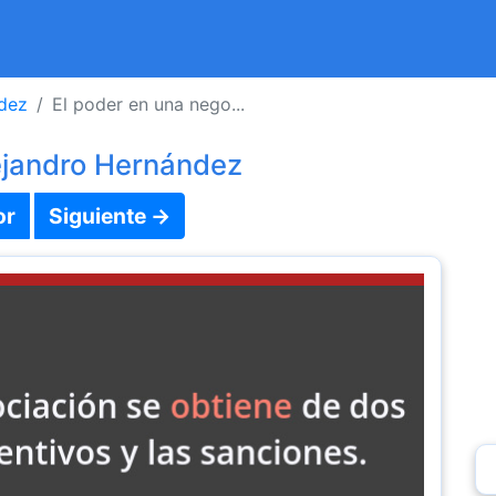
dez
El poder en una nego...
ejandro Hernández
or
Siguiente →