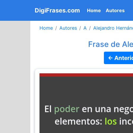
DigiFrases.com
(current)
Home
Autores
Home
Autores
A
Alejandro Hernán
Frase de Al
← Anteri