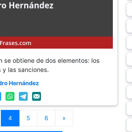
n se obtiene de dos elementos: los
 y las sanciones.
dro Hernández
4
5
6
»