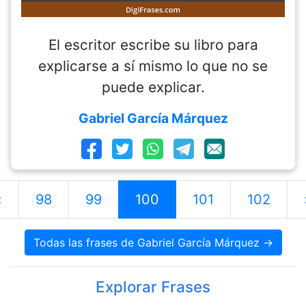
El escritor escribe su libro para
explicarse a sí mismo lo que no se
puede explicar.
Gabriel García Márquez
«
98
99
100
101
102
Todas las frases de Gabriel García Márquez →
Explorar Frases