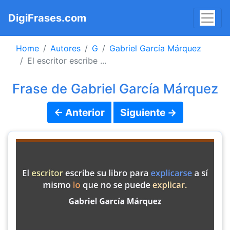
DigiFrases.com
Home
Autores
G
Gabriel García Márquez
El escritor escribe ...
Frase de Gabriel García Márquez
← Anterior
Siguiente →