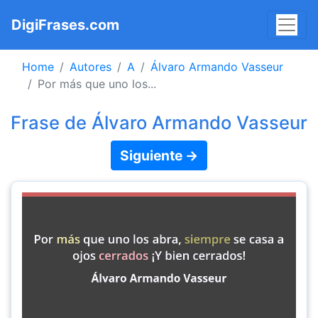
DigiFrases.com
Home
Autores
A
Álvaro Armando Vasseur
Por más que uno los...
Frase de Álvaro Armando Vasseur
Siguiente →